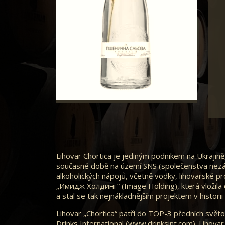
Lihovar Chortica je jediným podnikem na Ukrajině
současné době na území SNS (společenstva nezáv
alkoholických nápojů, včetně vodky, lihovarské p
„Имидж Холдинг“ (Image Holding), která vložila 
a stal se tak nejnákladnějším projektem v historii 
Lihovar „Chortica“ patří do TOP-3 předních světo
Drinks International (www.drinksint.com). Lihovar