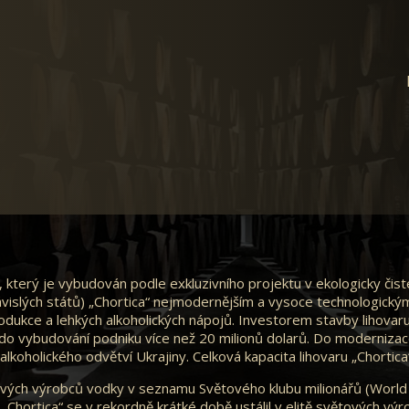
, který je vybudován podle exkluzivního projektu v ekologicky čist
islých států) „Chortica“ nejmodernějším a vysoce technologick
rodukce a lehkých alkoholických nápojů. Investorem stavby lihovar
do vybudování podniku více než 20 milionů dolarů. Do modernizace
alkoholického odvětví Ukrajiny. Celková kapacita lihovaru „Chortica“ 
vých výrobců vodky v seznamu Světového klubu milionářů (World Mi
 „Chortica“ se v rekordně krátké době ustálil v elitě světových vý