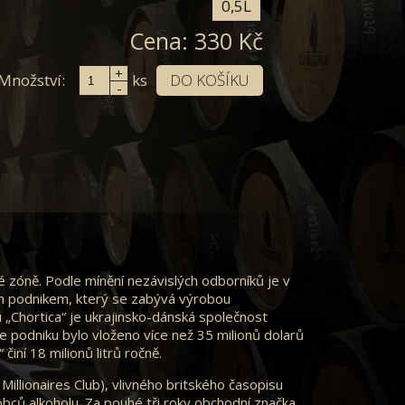
0,5L
Cena:
330
Kč
+
Množství:
DO KOŠÍKU
ks
-
é zóně. Podle mínění nezávislých odborníků je v
ým podnikem, který se zabývá výrobou
u „Chortica“ je ukrajinsko-dánská společnost
 podniku bylo vloženo více než 35 milionů dolarů
činí 18 milionů litrů ročně.
llionaires Club), vlivného britského časopisu
robců alkoholu. Za pouhé tři roky obchodní značka