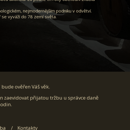
hnologickém, nejmodernějším podniku v odvětví.
“ se vyváží do 78 zemí světa.
í bude ověřen Váš věk.
en zaevidovat přijatou tržbu u správce daně
hodin.
tba
Kontakty