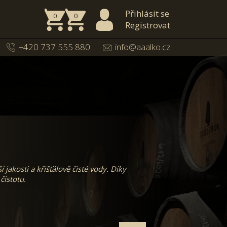
Přihlásit se
0
0
Registrovat
+420 737 555 880
info@aaalko.cz
jakosti a křišťálově čisté vody. Díky
čistotu.