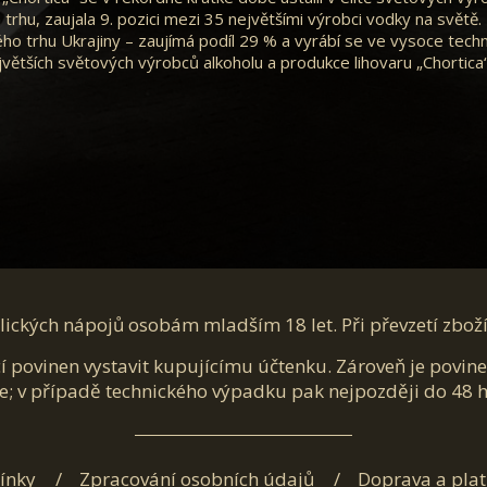
trhu, zaujala 9. pozici mezi 35 největšími výrobci vodky na světě.
ého trhu Ukrajiny – zaujímá podíl 29 % a vyrábí se ve vysoce tec
větších světových výrobců alkoholu a produkce lihovaru „Chortica
ických nápojů osobám mladším 18 let. Při převzetí zbož
cí povinen vystavit kupujícímu účtenku. Zároveň je povin
e; v případě technického výpadku pak nejpozději do 48 
ínky
Zpracování osobních údajů
Doprava a pla