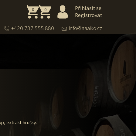
Přihlásit se
0
0
Registrovat
+420 737 555 880
info@aaalko.cz
up, extrakt hrušky.