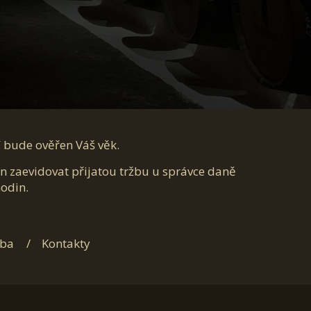
í bude ověřen Váš věk.
en zaevidovat přijatou tržbu u správce daně
hodin.
tba
Kontakty