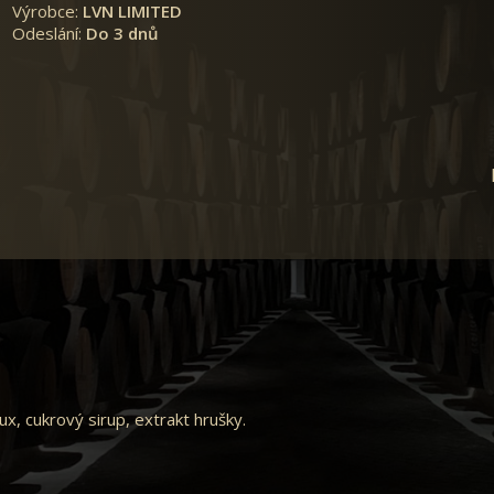
Výrobce:
LVN LIMITED
Odeslání:
Do 3 dnů
Lux, cukrový sirup, extrakt hrušky.