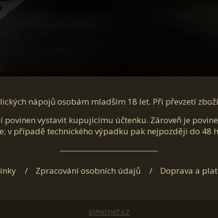
ických nápojů osobám mladším 18 let. Při převzetí zbož
cí povinen vystavit kupujícímu účtenku. Zároveň je povin
e; v případě technického výpadku pak nejpozději do 48 
ínky
Zpracování osobních údajů
Doprava a pla
simonet.cz