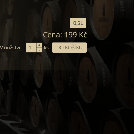
0,5L
Cena:
199
Kč
+
Množství:
DO KOŠÍKU
ks
-