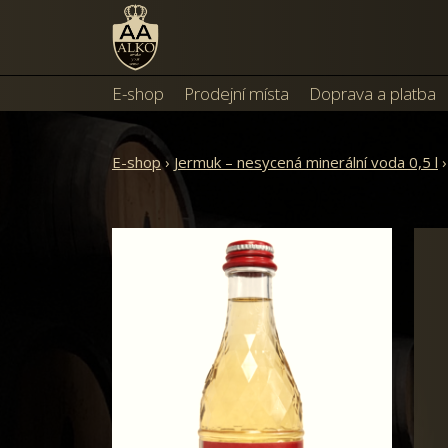
E-shop
Prodejní místa
Doprava a platba
E-shop
›
Jermuk – nesycená minerální voda 0,5 l
›