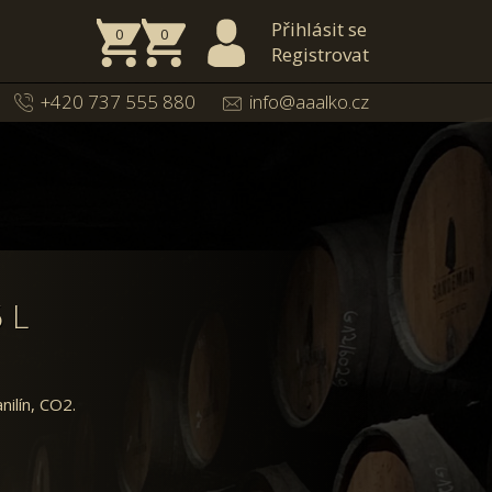
Přihlásit se
0
0
Registrovat
+420 737 555 880
info@aaalko.cz
 L
nilín, CO2.