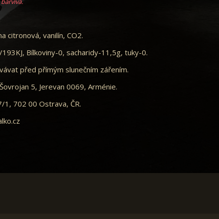
barviva.
na citronová, vanilín, CO2.
/193KJ, Bílkoviny-0, sacharidy-11,5g, tuky-0.
ovávat před přímým slunečním zářením.
vrojan 5, Jerevan 0069, Arménie.
7/1, 702 00 Ostrava, ČR.
lko.cz