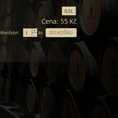
0,5L
Cena:
55
Kč
+
Množství:
DO KOŠÍKU
ks
-