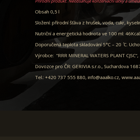
Přírodní produkt.
Neobsahuje konzervační látky a umělá 
Obsah 0,5 l
Složení: přírodní šťáva z hrušek, voda, cukr, kyseli
Nutriční a energetická hodnota ve 100 ml: 46Kcal
Doporučená teplota skladování 5°C – 20 ̊C. Uch
Výrobce
: “RRR MINERAL WATERS PLANT CJSC“, Šo
Dovozce pro ČR:
GERIVIA s.r.o., Suchardova 168
Tel.: +420 737 555 880, info@aaalko.cz, www.aaa