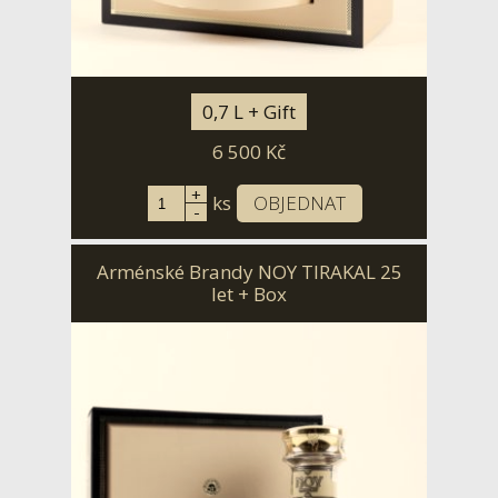
0,7 L + Gift
6 500
Kč
+
ks
OBJEDNAT
-
Arménské Brandy NOY TIRAKAL 25
let + Box