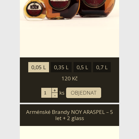
0,05 L
0,35 L
0,5 L
0,7 L
120
Kč
+
ks
OBJEDNAT
-
Arménské Brandy NOY ARASPEL – 5
let + 2 glass