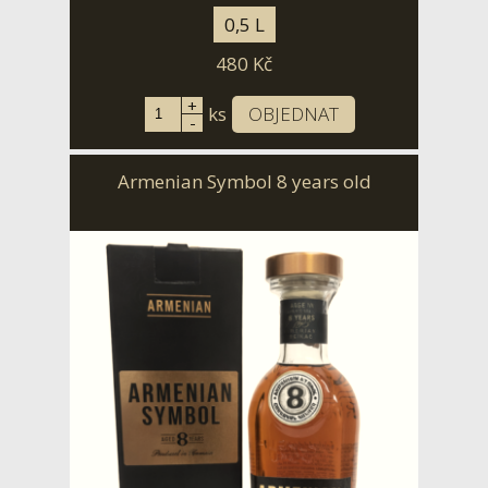
0,5 L
480
Kč
+
ks
OBJEDNAT
-
Armenian Symbol 8 years old