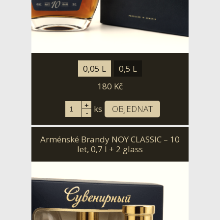
0,05 L
0,5 L
180
Kč
+
ks
OBJEDNAT
-
Arménské Brandy NOY CLASSIC – 10
let, 0,7 l + 2 glass