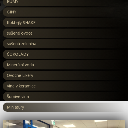
RUMY
GINY
Koktejly SHAKE
sušené ovoce
sušená zelenina
ČOKOLÁDY
Minerální voda
Ovocné Likéry
Vína v keramice
Šumivé vína
Miniatury