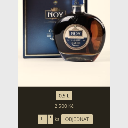
0,5 L
2 500
Kč
+
ks
OBJEDNAT
-