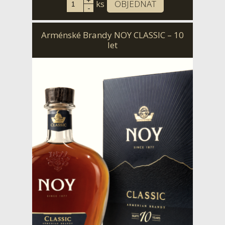
+
ks
OBJEDNAT
-
Arménské Brandy NOY CLASSIC – 10
let