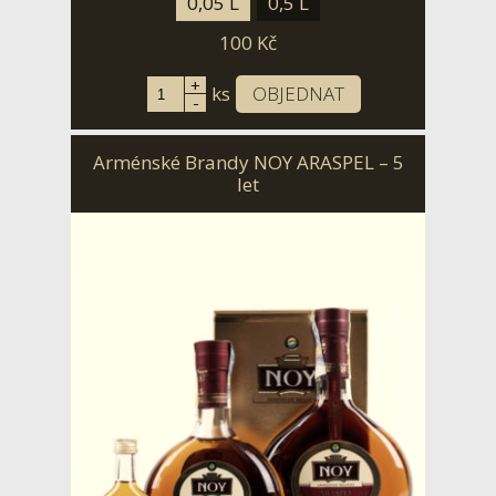
0,05 L
0,5 L
100
Kč
+
ks
OBJEDNAT
-
Arménské Brandy NOY ARASPEL – 5
let