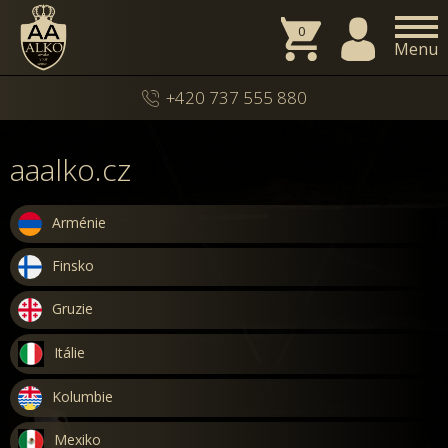
0
Menu
+420 737 555 880
aaalko.cz
Arménie
Finsko
Gruzie
Itálie
Kolumbie
Mexiko