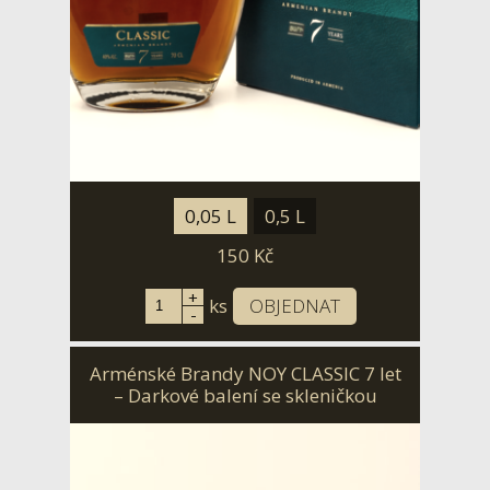
0,05 L
0,5 L
150
Kč
+
ks
OBJEDNAT
-
Arménské Brandy NOY CLASSIC 7 let
– Darkové balení se skleničkou