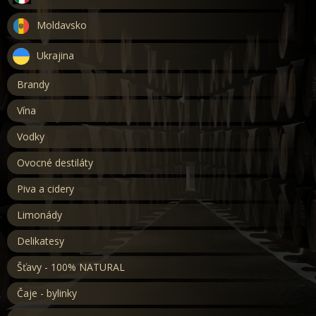
Moldavsko
Ukrajina
Brandy
Vína
Vodky
Ovocné destiláty
Piva a cidery
Limonády
Delikatesy
Šťavy - 100% NATURAL
Čaje - bylinky