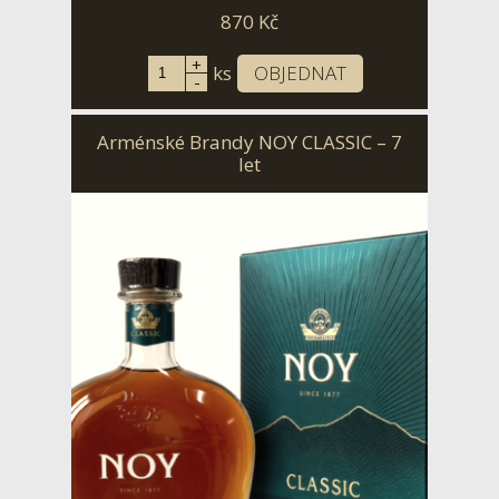
870
Kč
+
ks
OBJEDNAT
-
Arménské Brandy NOY CLASSIC – 7
let