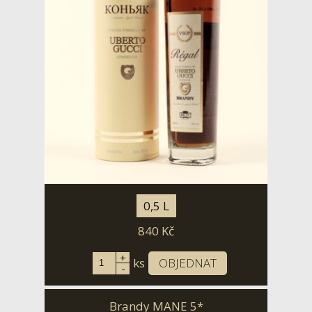
0,5 L
840
Kč
+
ks
OBJEDNAT
-
Brandy MANE 5*