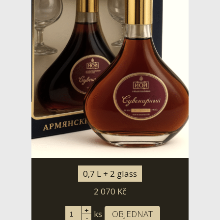
0,7 L + 2 glass
2 070
Kč
+
ks
OBJEDNAT
-