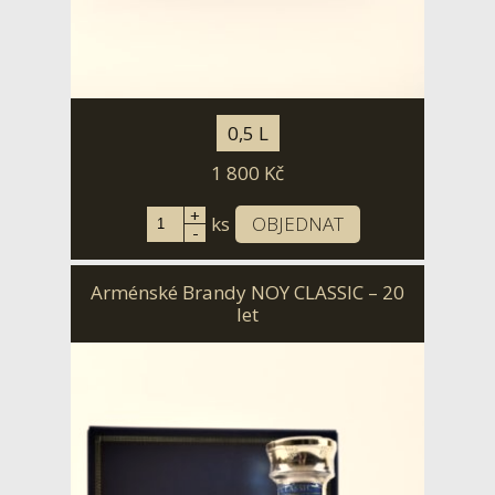
0,5 L
1 800
Kč
+
ks
OBJEDNAT
-
Arménské Brandy NOY CLASSIC – 20
let