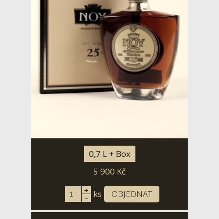
0,7 L + Box
5 900
Kč
+
ks
OBJEDNAT
-