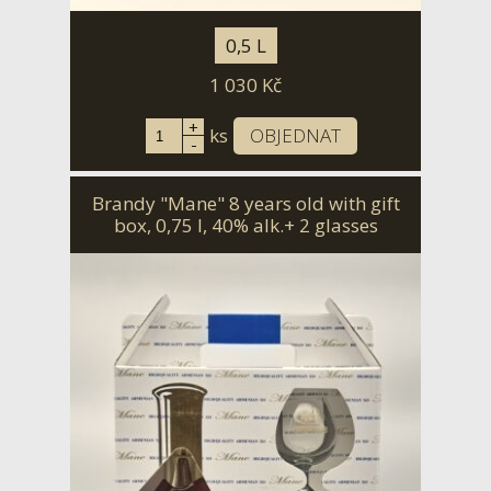
0,5 L
1 030
Kč
+
ks
OBJEDNAT
-
Brandy "Mane" 8 years old with gift
box, 0,75 l, 40% alk.+ 2 glasses