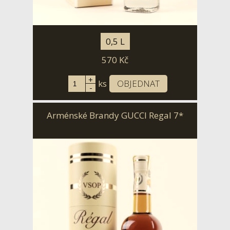
0,5 L
570
Kč
+
ks
OBJEDNAT
-
Arménské Brandy GUCCI Regal 7*