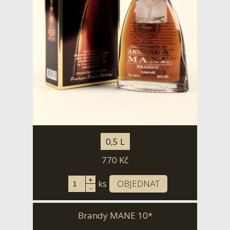
0,5 L
770
Kč
+
ks
OBJEDNAT
-
Brandy MANE 10*