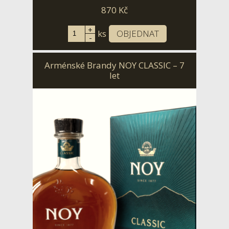
870
Kč
+
ks
OBJEDNAT
-
Arménské Brandy NOY CLASSIC – 7
let