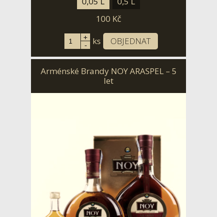
0,05 L
0,5 L
100
Kč
+
ks
OBJEDNAT
-
Arménské Brandy NOY ARASPEL – 5
let