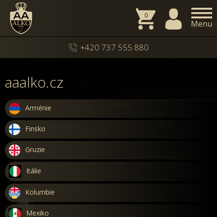
0
Menu
+420 737 555 880
aaalko.cz
Arménie
Finsko
Gruzie
Itálie
Kolumbie
Mexiko