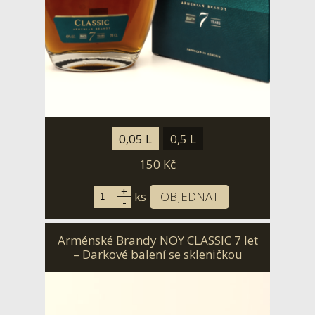
0,05 L
0,5 L
150
Kč
+
ks
OBJEDNAT
-
Arménské Brandy NOY CLASSIC 7 let
– Darkové balení se skleničkou