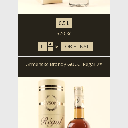
0,5 L
570
Kč
+
ks
OBJEDNAT
-
Arménské Brandy GUCCI Regal 7*