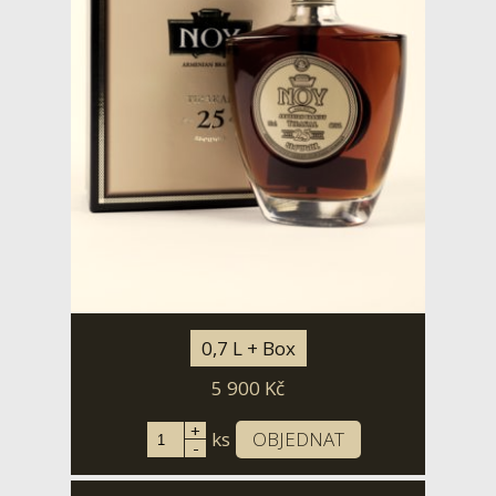
0,7 L + Box
5 900
Kč
+
ks
OBJEDNAT
-