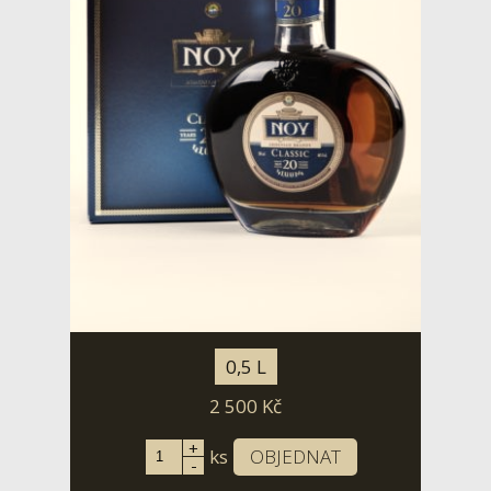
0,5 L
2 500
Kč
+
ks
OBJEDNAT
-