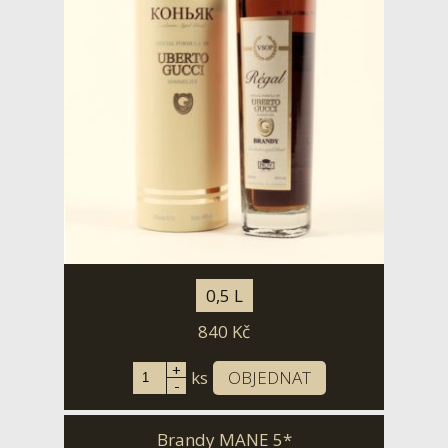
0,5 L
840
Kč
+
ks
OBJEDNAT
-
Brandy MANE 5*