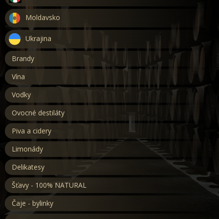
Moldavsko
Ukrajina
Brandy
Vína
Vodky
Ovocné destiláty
Piva a cidery
Limonády
Delikatesy
Šťavy - 100% NATURAL
Čaje - bylinky