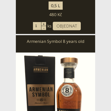
0,5 L
480
Kč
+
ks
OBJEDNAT
-
Armenian Symbol 8 years old