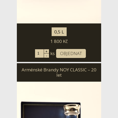
0,5 L
1 800
Kč
+
ks
OBJEDNAT
-
Arménské Brandy NOY CLASSIC – 20
let