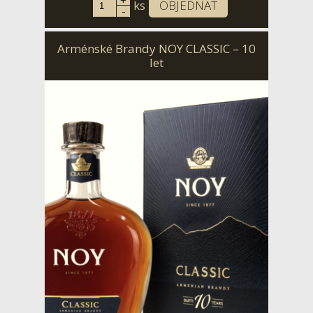
+
ks
OBJEDNAT
-
Arménské Brandy NOY CLASSIC – 10
let