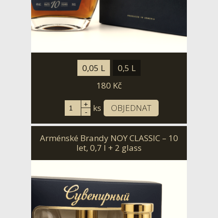
0,05 L
0,5 L
180
Kč
+
ks
OBJEDNAT
-
Arménské Brandy NOY CLASSIC – 10
let, 0,7 l + 2 glass