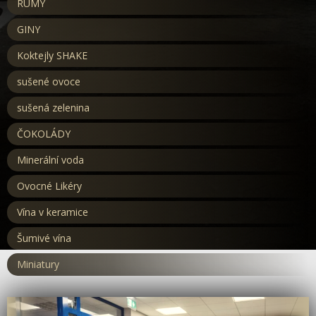
RUMY
GINY
Koktejly SHAKE
sušené ovoce
sušená zelenina
ČOKOLÁDY
Minerální voda
Ovocné Likéry
Vína v keramice
Šumivé vína
Miniatury