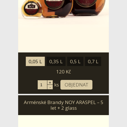
0,05 L
0,35 L
0,5 L
0,7 L
120
Kč
+
ks
OBJEDNAT
-
Arménské Brandy NOY ARASPEL – 5
let + 2 glass