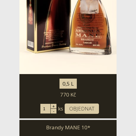
0,5 L
770
Kč
+
ks
OBJEDNAT
-
Brandy MANE 10*