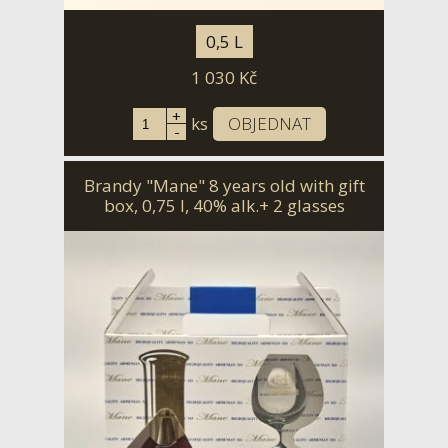
0,5 L
1 030
Kč
+
ks
OBJEDNAT
-
Brandy "Mane" 8 years old with gift
box, 0,75 l, 40% alk.+ 2 glasses