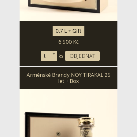
0,7 L + Gift
6 500
Kč
+
ks
OBJEDNAT
-
Arménské Brandy NOY TIRAKAL 25
let + Box