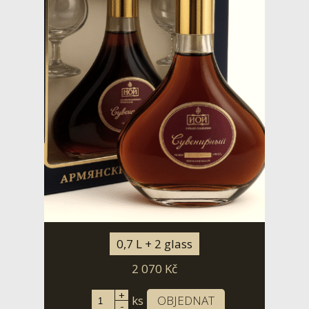
0,7 L + 2 glass
2 070
Kč
+
ks
OBJEDNAT
-