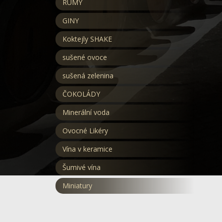
RUMY
GINY
Koktejly SHAKE
sušené ovoce
sušená zelenina
ČOKOLÁDY
Minerální voda
Ovocné Likéry
Vína v keramice
Šumivé vína
Miniatury