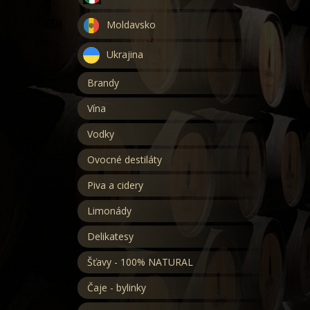
Moldavsko
Ukrajina
Brandy
Vína
Vodky
Ovocné destiláty
Piva a cidery
Limonády
Delikatesy
Šťavy - 100% NATURAL
Čaje - bylinky