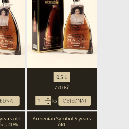
0,5 L
770
Kč
+
JEDNAT
ks
OBJEDNAT
-
years old
Armenian Symbol 5 years
75 l, 40%
old