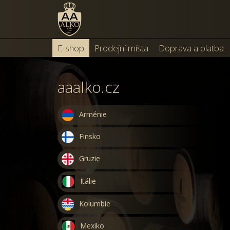
E-shop
Prodejní místa
Doprava a platba
aaalko.cz
Arménie
Finsko
Gruzie
Itálie
Kolumbie
Mexiko