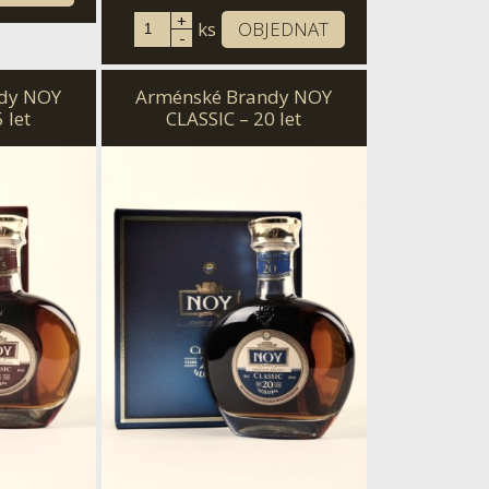
+
ks
OBJEDNAT
-
dy NOY
Arménské Brandy NOY
 let
CLASSIC – 20 let