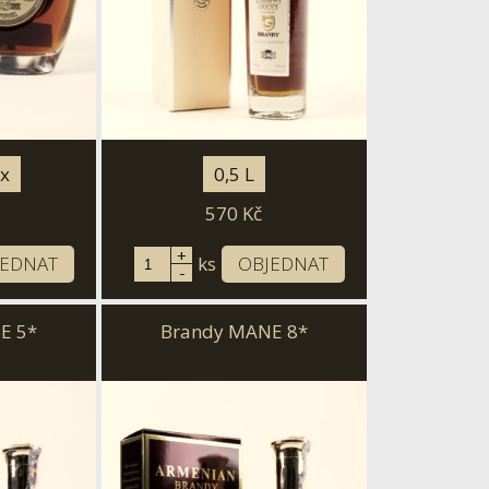
ox
0,5 L
570
Kč
+
JEDNAT
ks
OBJEDNAT
-
E 5*
Brandy MANE 8*