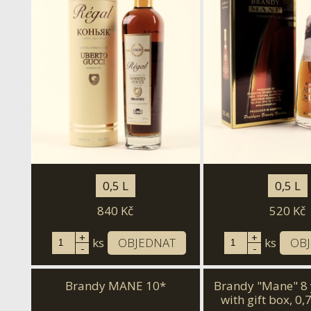
0,5 L
0,5 L
840
Kč
520
Kč
+
+
ks
OBJEDNAT
ks
OB
-
-
Brandy MANE 10*
Brandy "Mane" 8 
with gift box, 0,