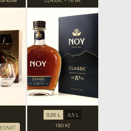
 Darkové
CLASSIC – 10 let
ničkou
č
0,05 L
0,5 L
180
Kč
JEDNAT