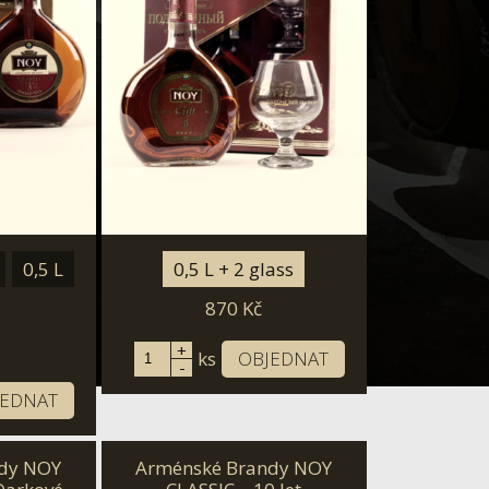
0,5 L
0,5 L + 2 glass
870
Kč
+
ks
OBJEDNAT
-
JEDNAT
dy NOY
Arménské Brandy NOY