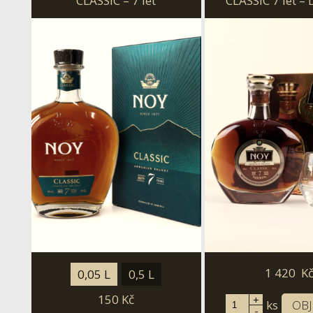
CLASSIC – 7 let
CLASSIC 7 let –
balení se skle
1 420
K
0,05 L
0,5 L
150
Kč
+
ks
OB
-