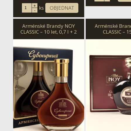
+
ks
OBJEDNAT
-
Arménské Brandy NOY
Arménské Bran
CLASSIC – 10 let, 0,7 l + 2
CLASSIC – 15
glass