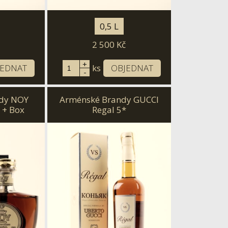
0,5 L
2 500
Kč
+
JEDNAT
ks
OBJEDNAT
-
dy NOY
Arménské Brandy GUCCI
 + Box
Regal 5*