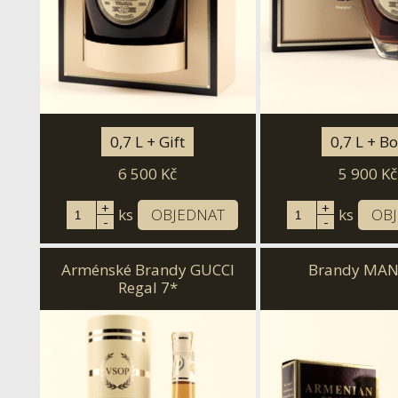
0,7 L + Gift
0,7 L + B
6 500
Kč
5 900
Kč
+
+
ks
OBJEDNAT
ks
OB
-
-
Arménské Brandy GUCCI
Brandy MAN
Regal 7*