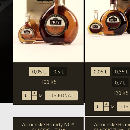
0,05 L
0,5 L
0,05 L
0,35 L
100
Kč
0,7 L
120
Kč
+
ks
OBJEDNAT
-
+
ks
OB
-
Arménské Brandy NOY
Arménské Bran