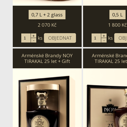
0,7 L + 2 glass
0,5 L
2 070
Kč
1 800
Kč
+
+
ks
OBJEDNAT
ks
OB
-
-
Arménské Brandy NOY
Arménské Bran
TIRAKAL 25 let + Gift
TIRAKAL 25 let