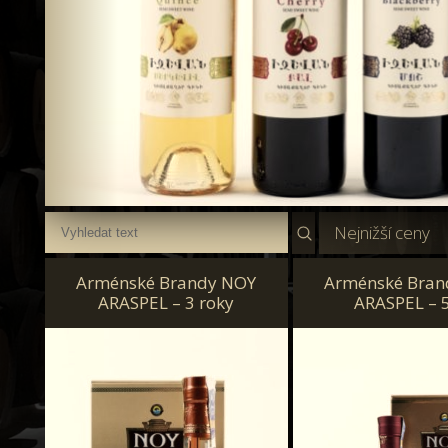
Nejnižší ceny
Arménské Brandy NOY
Arménské Bran
ARASPEL – 3 roky
ARASPEL – 5