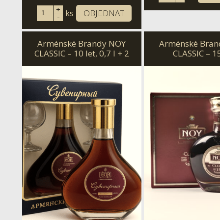
+
ks
OBJEDNAT
-
Arménské Brandy NOY
Arménské Bran
CLASSIC – 10 let, 0,7 l + 2
CLASSIC – 15
glass