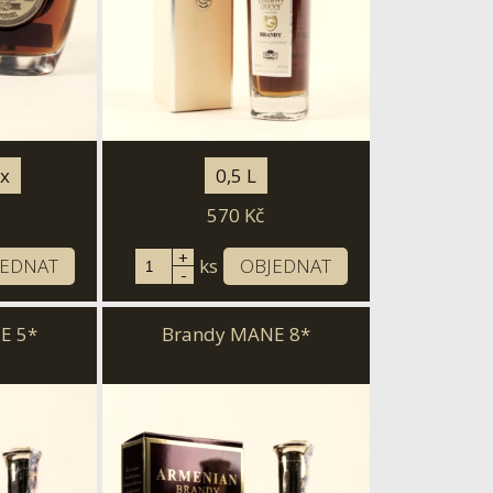
ox
0,5 L
570
Kč
+
JEDNAT
ks
OBJEDNAT
-
E 5*
Brandy MANE 8*