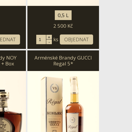
0,5 L
2 500
Kč
+
JEDNAT
ks
OBJEDNAT
-
dy NOY
Arménské Brandy GUCCI
 + Box
Regal 5*