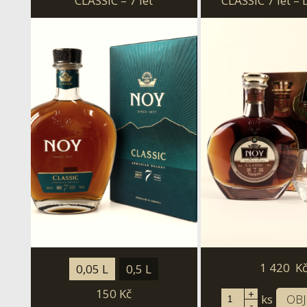
CLASSIC – 7 let
CLASSIC 7 let –
balení se skle
1 420
K
0,05 L
0,5 L
150
Kč
+
ks
OB
-