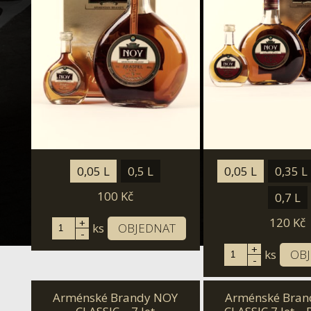
0,05 L
0,5 L
0,05 L
0,35 L
100
Kč
0,7 L
120
Kč
+
ks
OBJEDNAT
-
+
ks
OB
-
Arménské Brandy NOY
Arménské Bran