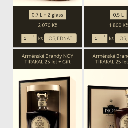
0,7 L + 2 glass
0,5 L
2 070
Kč
1 800
Kč
+
+
ks
OBJEDNAT
ks
OB
-
-
Arménské Brandy NOY
Arménské Bran
TIRAKAL 25 let + Gift
TIRAKAL 25 let