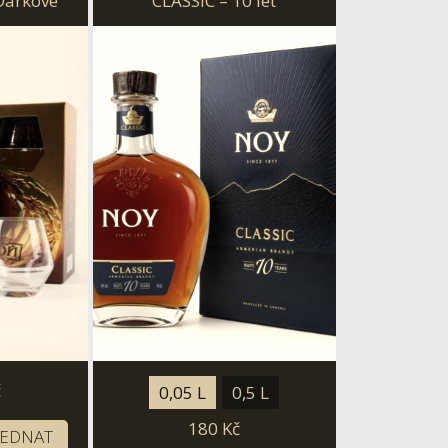
 Darkové
CLASSIC – 10 let
ničkou
č
0,05 L
0,5 L
180
Kč
JEDNAT