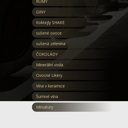
RUMY
GINY
Koktejly SHAKE
sušené ovoce
sušená zelenina
ČOKOLÁDY
Minerální voda
Ovocné Likéry
Vína v keramice
Šumivé vína
Miniatury