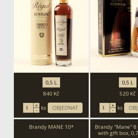
0,5 L
0,5 L
840
Kč
520
Kč
+
+
ks
OBJEDNAT
ks
OB
-
-
Brandy MANE 10*
Brandy "Mane" 8 
with gift box, 0,