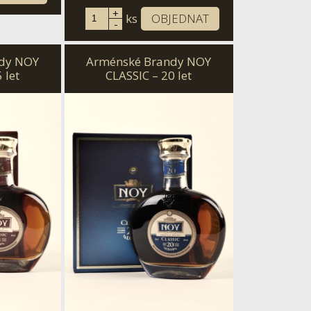
+
ks
OBJEDNAT
-
dy NOY
Arménské Brandy NOY
 let
CLASSIC – 20 let