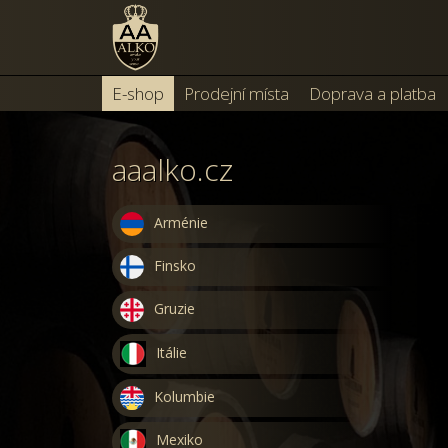
E-shop
Prodejní místa
Doprava a platba
aaalko.cz
Arménie
Finsko
Gruzie
Itálie
Kolumbie
Mexiko