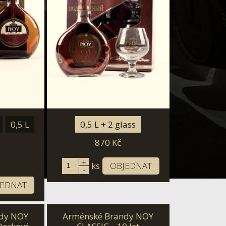
0,5 L
0,5 L + 2 glass
870
Kč
+
ks
OBJEDNAT
-
JEDNAT
dy NOY
Arménské Brandy NOY