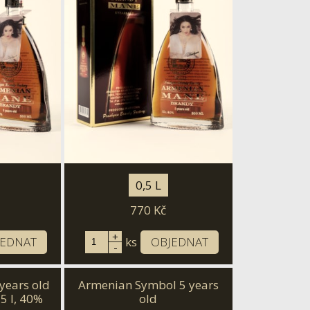
0,5 L
770
Kč
+
JEDNAT
ks
OBJEDNAT
-
years old
Armenian Symbol 5 years
75 l, 40%
old