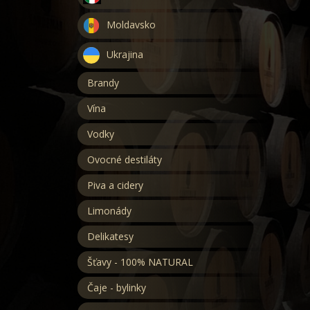
Moldavsko
Ukrajina
Brandy
Vína
Vodky
Ovocné destiláty
Piva a cidery
Limonády
Delikatesy
Šťavy - 100% NATURAL
Čaje - bylinky