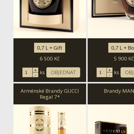
0,7 L + Gift
0,7 L + B
6 500
Kč
5 900
Kč
+
+
ks
OBJEDNAT
ks
OB
-
-
Arménské Brandy GUCCI
Brandy MAN
Regal 7*