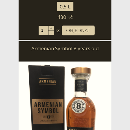
0,5 L
480
Kč
+
ks
OBJEDNAT
-
Armenian Symbol 8 years old