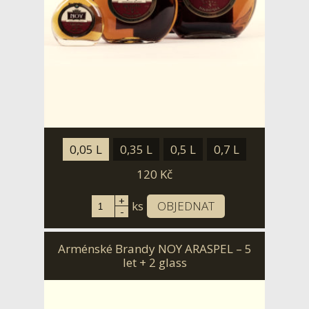
0,05 L
0,35 L
0,5 L
0,7 L
120
Kč
+
ks
OBJEDNAT
-
Arménské Brandy NOY ARASPEL – 5
let + 2 glass