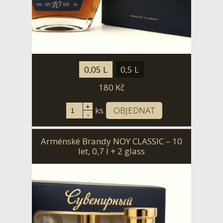
0,05 L
0,5 L
180
Kč
+
ks
OBJEDNAT
-
Arménské Brandy NOY CLASSIC – 10
let, 0,7 l + 2 glass