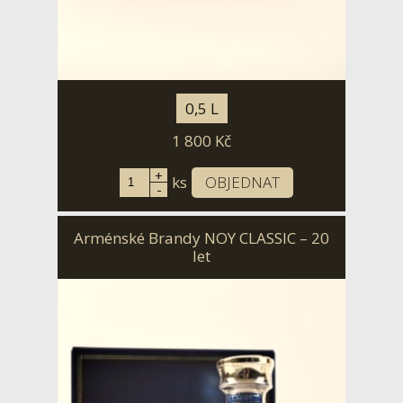
0,5 L
1 800
Kč
+
ks
OBJEDNAT
-
Arménské Brandy NOY CLASSIC – 20
let