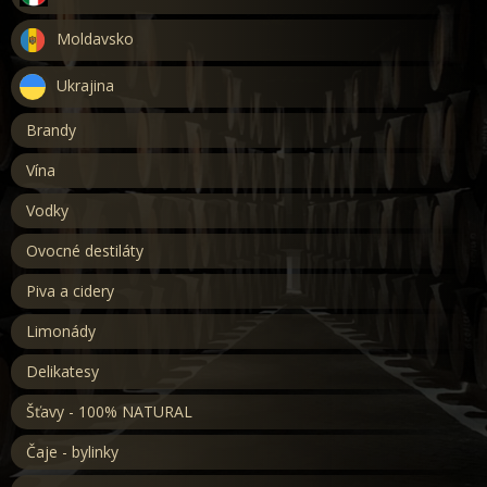
Moldavsko
Ukrajina
Brandy
Vína
Vodky
Ovocné destiláty
Piva a cidery
Limonády
Delikatesy
Šťavy - 100% NATURAL
Čaje - bylinky