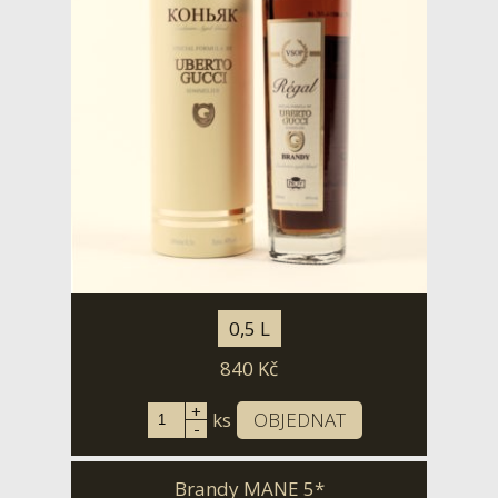
0,5 L
840
Kč
+
ks
OBJEDNAT
-
Brandy MANE 5*