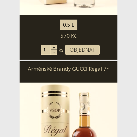
0,5 L
570
Kč
+
ks
OBJEDNAT
-
Arménské Brandy GUCCI Regal 7*