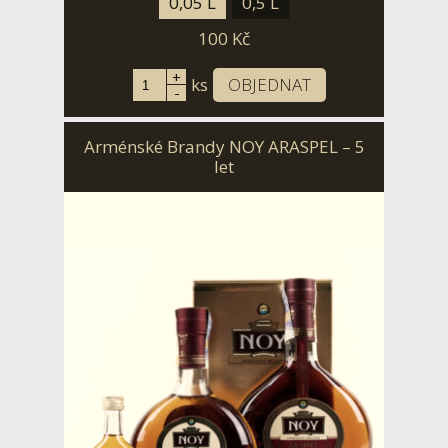
0,05 L
0,5 L
100
Kč
+
ks
OBJEDNAT
-
Arménské Brandy NOY ARASPEL – 5
let