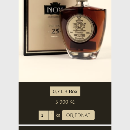
0,7 L + Box
5 900
Kč
+
ks
OBJEDNAT
-