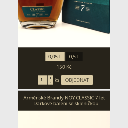
0,05 L
0,5 L
150
Kč
+
ks
OBJEDNAT
-
Arménské Brandy NOY CLASSIC 7 let
– Darkové balení se skleničkou