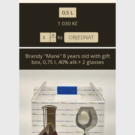
0,5 L
1 030
Kč
+
ks
OBJEDNAT
-
Brandy "Mane" 8 years old with gift
box, 0,75 l, 40% alk.+ 2 glasses