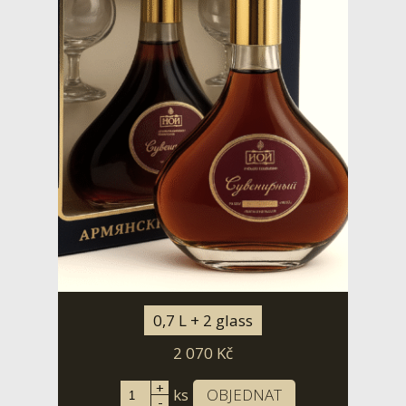
0,7 L + 2 glass
2 070
Kč
+
ks
OBJEDNAT
-