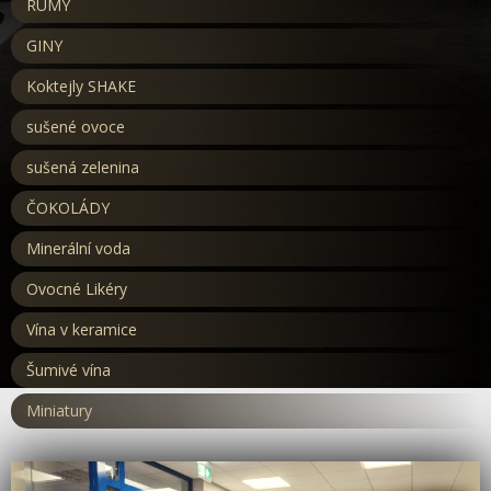
RUMY
GINY
Koktejly SHAKE
sušené ovoce
sušená zelenina
ČOKOLÁDY
Minerální voda
Ovocné Likéry
Vína v keramice
Šumivé vína
Miniatury