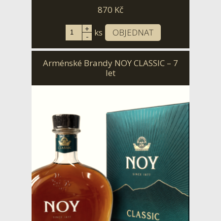
870
Kč
+
ks
OBJEDNAT
-
Arménské Brandy NOY CLASSIC – 7
let