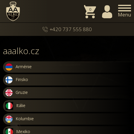
0
Menu
+420 737 555 880
aaalko.cz
Arménie
Finsko
Gruzie
Itálie
Kolumbie
Mexiko