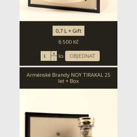
0,7 L + Gift
6 500
Kč
+
ks
OBJEDNAT
-
Arménské Brandy NOY TIRAKAL 25
let + Box