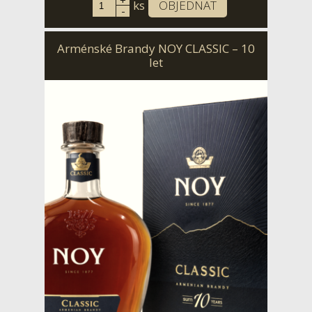
+
ks
OBJEDNAT
-
Arménské Brandy NOY CLASSIC – 10
let