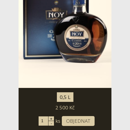
0,5 L
2 500
Kč
+
ks
OBJEDNAT
-