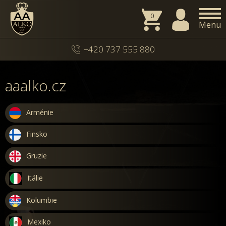
0
Menu
+420 737 555 880
aaalko.cz
Arménie
Finsko
Gruzie
Itálie
Kolumbie
Mexiko