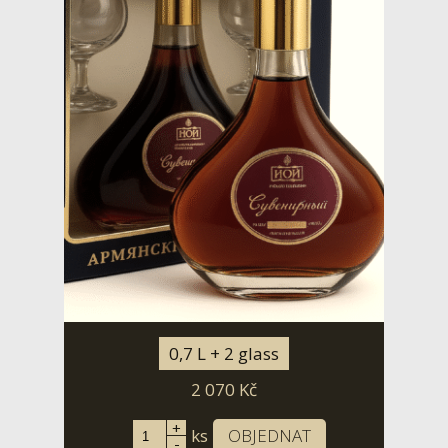
0,7 L + 2 glass
2 070
Kč
+
ks
OBJEDNAT
-