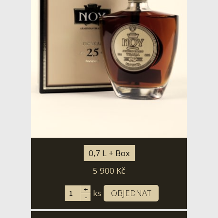
0,7 L + Box
5 900
Kč
+
ks
OBJEDNAT
-