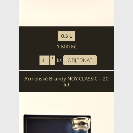
0,5 L
1 800
Kč
+
ks
OBJEDNAT
-
Arménské Brandy NOY CLASSIC – 20
let