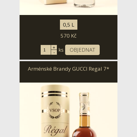
0,5 L
570
Kč
+
ks
OBJEDNAT
-
Arménské Brandy GUCCI Regal 7*