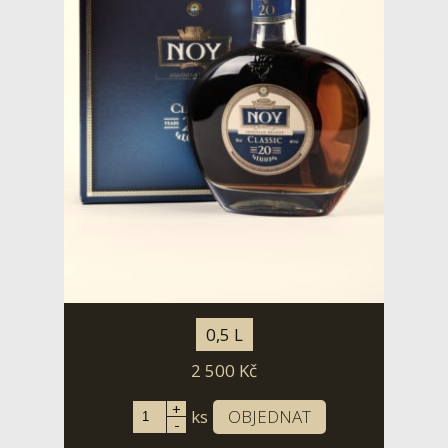
0,5 L
2 500
Kč
+
ks
OBJEDNAT
-