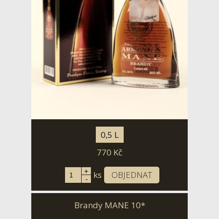
0,5 L
770
Kč
+
ks
OBJEDNAT
-
Brandy MANE 10*