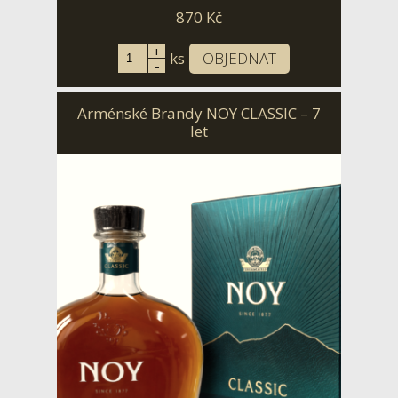
870
Kč
+
ks
OBJEDNAT
-
Arménské Brandy NOY CLASSIC – 7
let