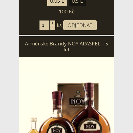
0,05 L
0,5 L
100
Kč
+
ks
OBJEDNAT
-
Arménské Brandy NOY ARASPEL – 5
let