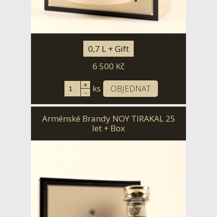
0,7 L + Gift
6 500
Kč
+
ks
OBJEDNAT
-
Arménské Brandy NOY TIRAKAL 25
let + Box