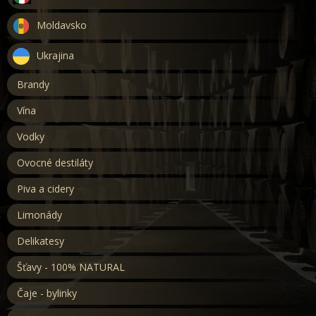
Moldavsko
Ukrajina
Brandy
Vína
Vodky
Ovocné destiláty
Piva a cidery
Limonády
Delikatesy
Šťavy - 100% NATURAL
Čaje - bylinky