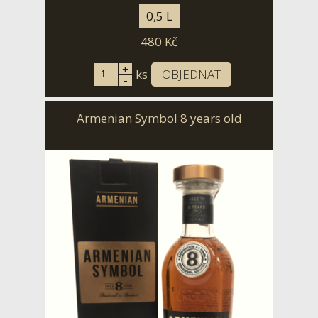
0,5 L
480
Kč
+
ks
OBJEDNAT
-
Armenian Symbol 8 years old