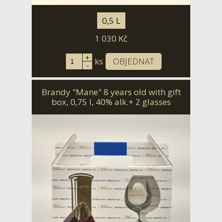
0,5 L
1 030
Kč
+
ks
OBJEDNAT
-
Brandy "Mane" 8 years old with gift
box, 0,75 l, 40% alk.+ 2 glasses