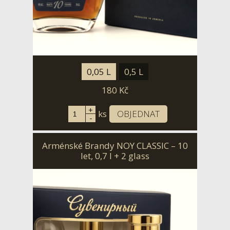
0,05 L
0,5 L
180
Kč
+
ks
OBJEDNAT
-
Arménské Brandy NOY CLASSIC – 10
let, 0,7 l + 2 glass