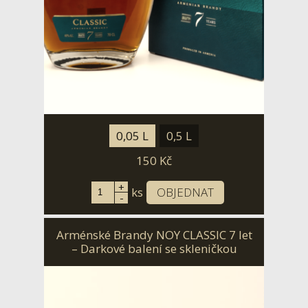
0,05 L
0,5 L
150
Kč
+
ks
OBJEDNAT
-
Arménské Brandy NOY CLASSIC 7 let
– Darkové balení se skleničkou