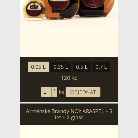
0,05 L
0,35 L
0,5 L
0,7 L
120
Kč
+
ks
OBJEDNAT
-
Arménské Brandy NOY ARASPEL – 5
let + 2 glass