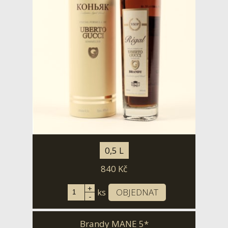
0,5 L
840
Kč
+
ks
OBJEDNAT
-
Brandy MANE 5*