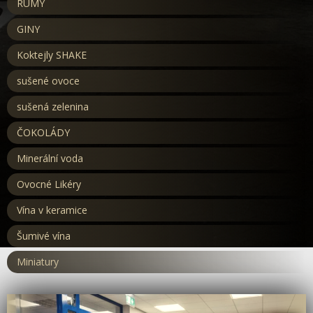
RUMY
GINY
Koktejly SHAKE
sušené ovoce
sušená zelenina
ČOKOLÁDY
Minerální voda
Ovocné Likéry
Vína v keramice
Šumivé vína
Miniatury