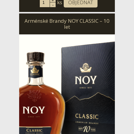
+
ks
OBJEDNAT
-
Arménské Brandy NOY CLASSIC – 10
let