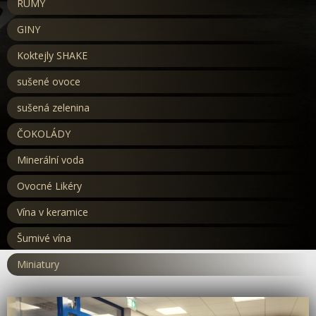
RUMY
GINY
Koktejly SHAKE
sušené ovoce
sušená zelenina
ČOKOLÁDY
Minerální voda
Ovocné Likéry
Vína v keramice
Šumivé vína
Miniatury