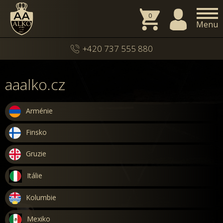
0
Menu
+420 737 555 880
aaalko.cz
Arménie
Finsko
Gruzie
Itálie
Kolumbie
Mexiko