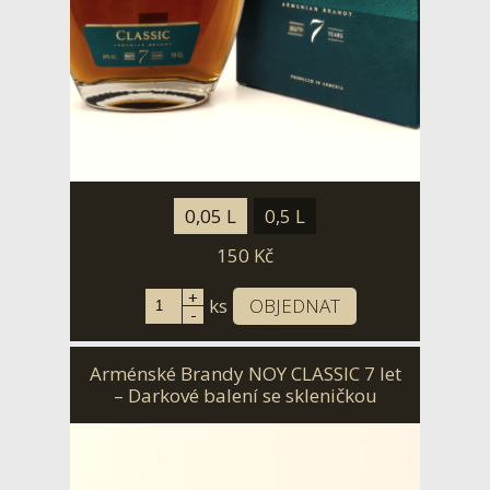
0,05 L
0,5 L
150
Kč
+
ks
OBJEDNAT
-
Arménské Brandy NOY CLASSIC 7 let
– Darkové balení se skleničkou