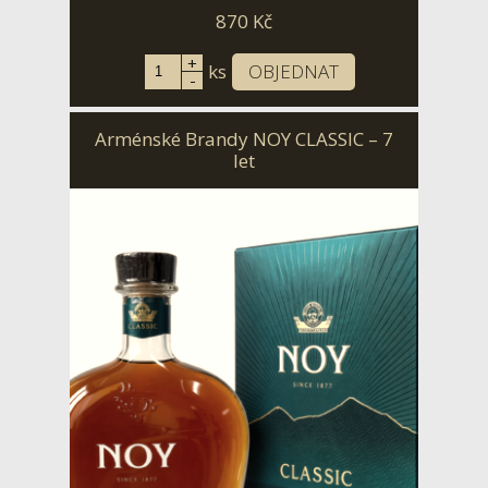
870
Kč
+
ks
OBJEDNAT
-
Arménské Brandy NOY CLASSIC – 7
let