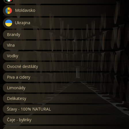
Moldavsko
Ukrajina
Brandy
Vína
Vodky
Ovocné destiláty
Piva a cidery
Limonády
Delikatesy
Šťavy - 100% NATURAL
Čaje - bylinky