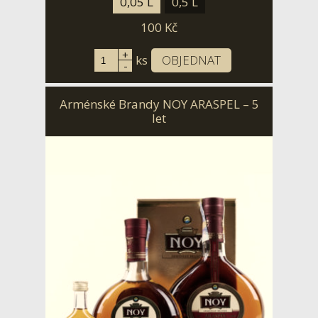
0,05 L
0,5 L
100
Kč
+
ks
OBJEDNAT
-
Arménské Brandy NOY ARASPEL – 5
let