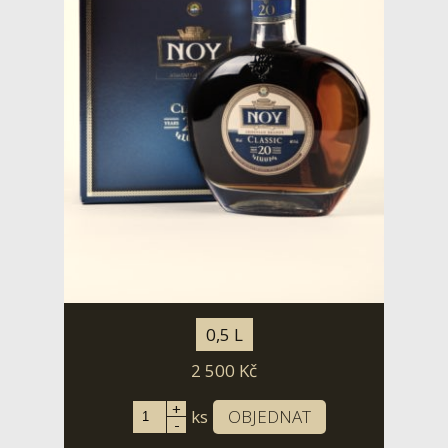
0,5 L
2 500
Kč
+
ks
OBJEDNAT
-