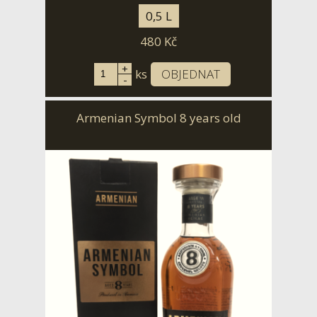
0,5 L
480
Kč
+
ks
OBJEDNAT
-
Armenian Symbol 8 years old