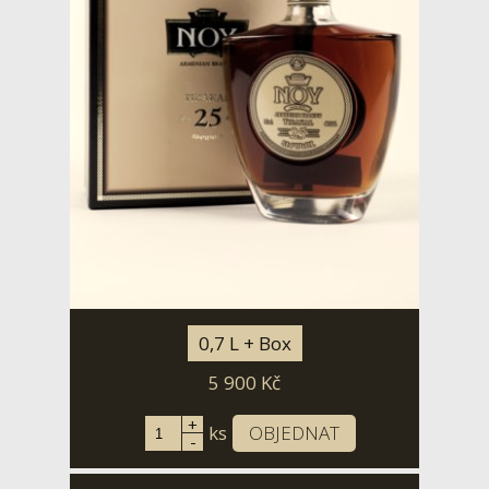
0,7 L + Box
5 900
Kč
+
ks
OBJEDNAT
-