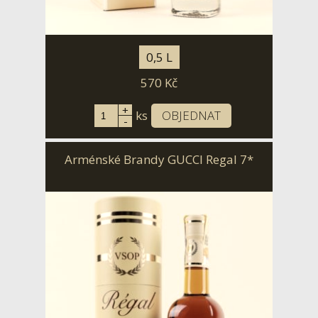
0,5 L
570
Kč
+
ks
OBJEDNAT
-
Arménské Brandy GUCCI Regal 7*