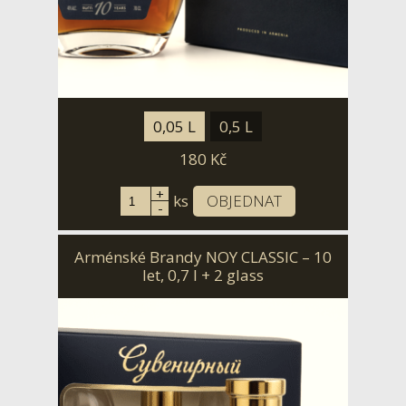
0,05 L
0,5 L
180
Kč
+
ks
OBJEDNAT
-
Arménské Brandy NOY CLASSIC – 10
let, 0,7 l + 2 glass