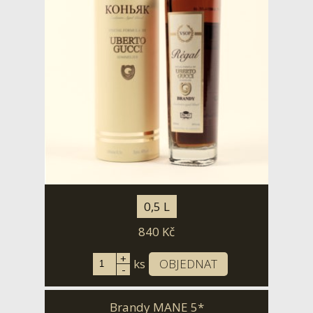
0,5 L
840
Kč
+
ks
OBJEDNAT
-
Brandy MANE 5*