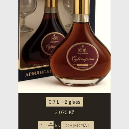
0,7 L + 2 glass
2 070
Kč
+
ks
OBJEDNAT
-