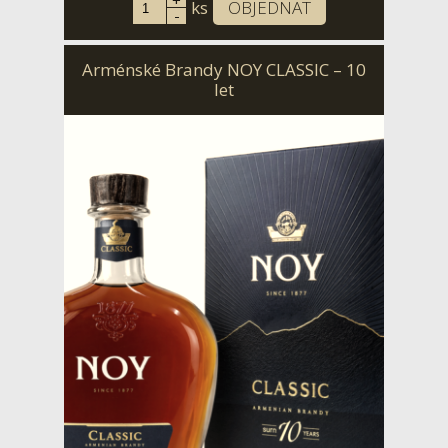
+
ks
OBJEDNAT
-
Arménské Brandy NOY CLASSIC – 10
let