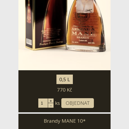
0,5 L
770
Kč
+
ks
OBJEDNAT
-
Brandy MANE 10*