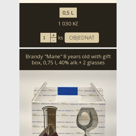
0,5 L
1 030
Kč
+
ks
OBJEDNAT
-
Brandy "Mane" 8 years old with gift
box, 0,75 l, 40% alk.+ 2 glasses