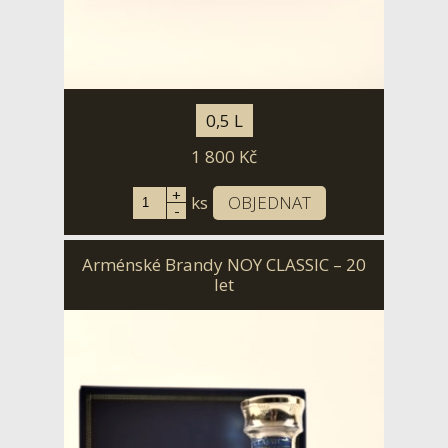
0,5 L
1 800
Kč
+
ks
OBJEDNAT
-
Arménské Brandy NOY CLASSIC – 20
let