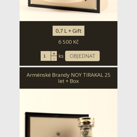
0,7 L + Gift
6 500
Kč
+
ks
OBJEDNAT
-
Arménské Brandy NOY TIRAKAL 25
let + Box