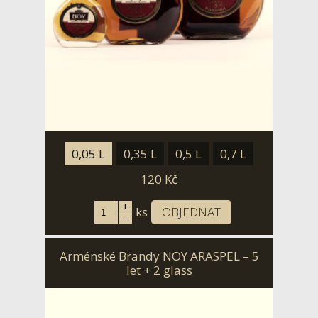
0,05 L
0,35 L
0,5 L
0,7 L
120
Kč
+
ks
OBJEDNAT
-
Arménské Brandy NOY ARASPEL – 5
let + 2 glass