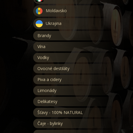
Moldavsko
Ukrajina
Brandy
Vína
Vodky
Ovocné destiláty
Piva a cidery
Limonády
Delikatesy
Šťavy - 100% NATURAL
Čaje - bylinky