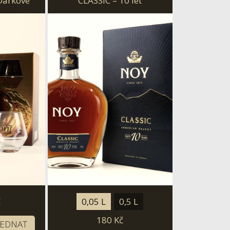
 Darkové
CLASSIC – 10 let
ničkou
č
0,05 L
0,5 L
180
Kč
JEDNAT