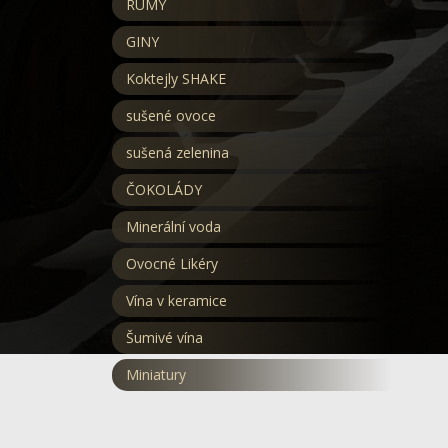
RUMY
GINY
Koktejly SHAKE
sušené ovoce
sušená zelenina
ČOKOLÁDY
Minerální voda
Ovocné Likéry
Vína v keramice
Šumivé vína
Miniatury