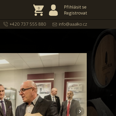
Přihlásit se
0
Registrovat
+420 737 555 880
info@aaalko.cz