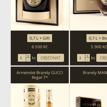
0,7 L + Gift
0,7 L + B
6 500
Kč
5 900
Kč
+
+
ks
OBJEDNAT
ks
OB
-
-
Arménské Brandy GUCCI
Brandy MAN
Regal 7*