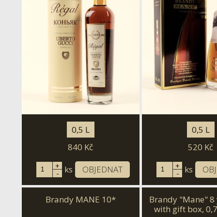
0,5 L
0,5 L
840
Kč
520
Kč
+
+
ks
OBJEDNAT
ks
OB
-
-
Brandy MANE 10*
Brandy "Mane" 8 
with gift box, 0,