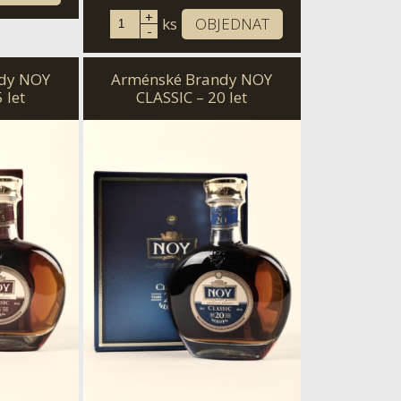
+
ks
OBJEDNAT
-
dy NOY
Arménské Brandy NOY
 let
CLASSIC – 20 let