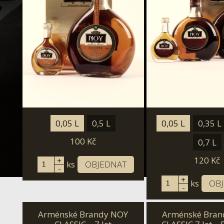
0,05 L
0,5 L
0,05 L
0,35 L
100
Kč
0,7 L
120
Kč
+
ks
OBJEDNAT
-
+
ks
OB
-
Arménské Brandy NOY
Arménské Bran