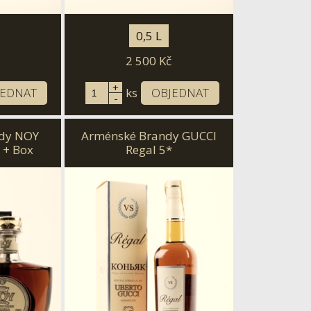
0,5 L
2 500
Kč
+
JEDNAT
ks
OBJEDNAT
-
dy NOY
Arménské Brandy GUCCI
 + Box
Regal 5*