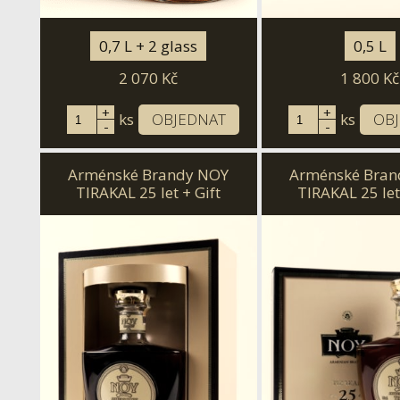
0,7 L + 2 glass
0,5 L
2 070
Kč
1 800
Kč
+
+
ks
OBJEDNAT
ks
OB
-
-
Arménské Brandy NOY
Arménské Bran
TIRAKAL 25 let + Gift
TIRAKAL 25 let