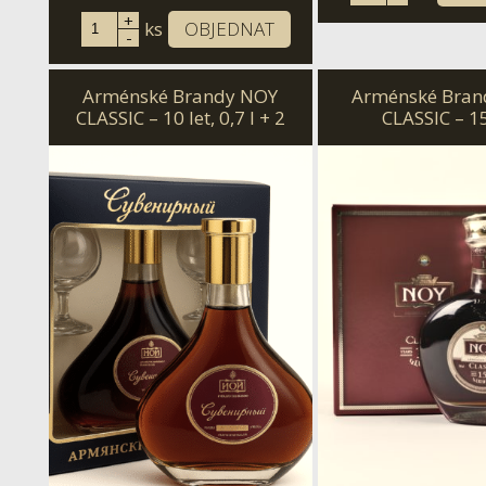
+
ks
OBJEDNAT
-
Arménské Brandy NOY
Arménské Bran
CLASSIC – 10 let, 0,7 l + 2
CLASSIC – 15
glass