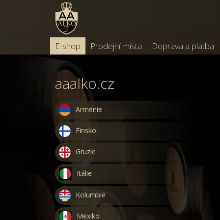
E-shop
Prodejní místa
Doprava a platba
aaalko.cz
Arménie
Finsko
Gruzie
Itálie
Kolumbie
Mexiko