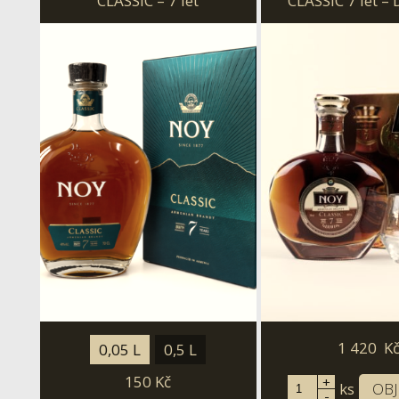
CLASSIC – 7 let
CLASSIC 7 let –
balení se skle
1 420
K
0,05 L
0,5 L
150
Kč
+
ks
OB
-