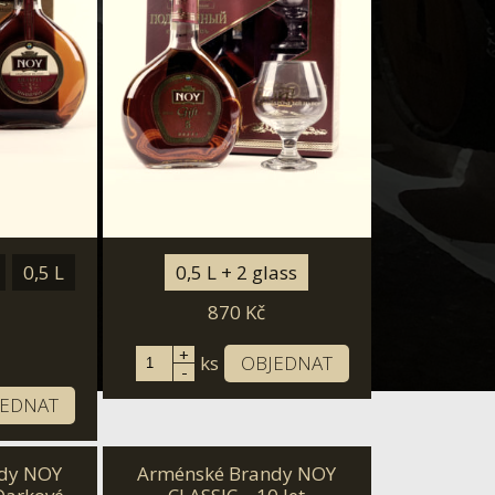
0,5 L
0,5 L + 2 glass
870
Kč
+
ks
OBJEDNAT
-
JEDNAT
dy NOY
Arménské Brandy NOY