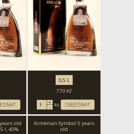
0,5 L
770
Kč
+
JEDNAT
ks
OBJEDNAT
-
years old
Armenian Symbol 5 years
75 l, 40%
old