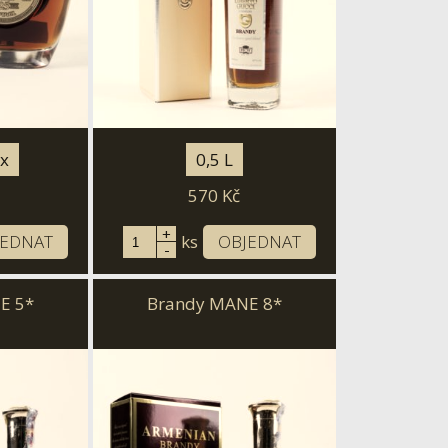
ox
0,5 L
570
Kč
+
JEDNAT
ks
OBJEDNAT
-
E 5*
Brandy MANE 8*