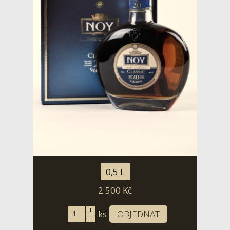
0,5 L
2 500
Kč
+
ks
OBJEDNAT
-