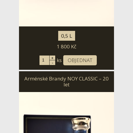
0,5 L
1 800
Kč
+
ks
OBJEDNAT
-
Arménské Brandy NOY CLASSIC – 20
let