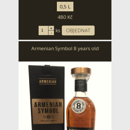
0,5 L
480
Kč
+
ks
OBJEDNAT
-
Armenian Symbol 8 years old