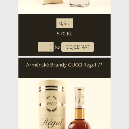
0,5 L
570
Kč
+
ks
OBJEDNAT
-
Arménské Brandy GUCCI Regal 7*