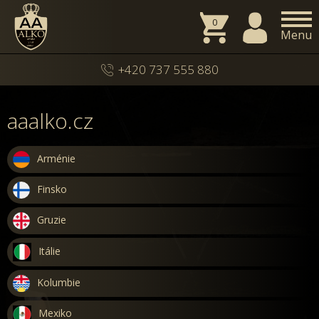
0
Menu
+420 737 555 880
aaalko.cz
Arménie
Finsko
Gruzie
Itálie
Kolumbie
Mexiko