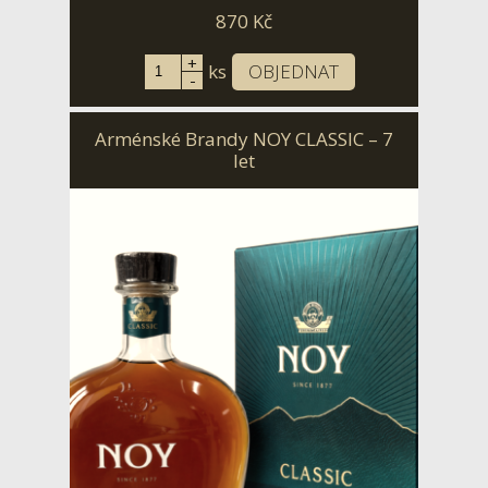
870
Kč
+
ks
OBJEDNAT
-
Arménské Brandy NOY CLASSIC – 7
let