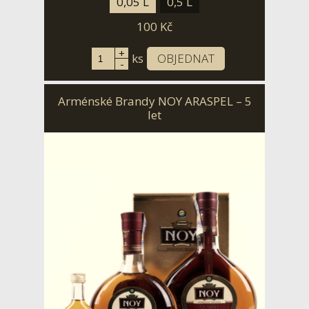
0,05 L
0,5 L
100
Kč
+
ks
OBJEDNAT
-
Arménské Brandy NOY ARASPEL – 5
let