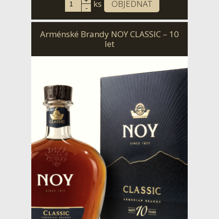
+
ks
OBJEDNAT
-
Arménské Brandy NOY CLASSIC – 10
let