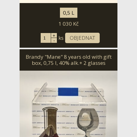
0,5 L
1 030
Kč
+
ks
OBJEDNAT
-
Brandy "Mane" 8 years old with gift
box, 0,75 l, 40% alk.+ 2 glasses