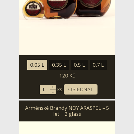
0,05 L
0,35 L
0,5 L
0,7 L
120
Kč
+
ks
OBJEDNAT
-
Arménské Brandy NOY ARASPEL – 5
let + 2 glass