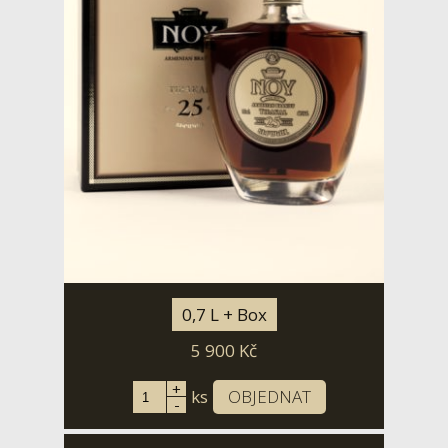
0,7 L + Box
5 900
Kč
+
ks
OBJEDNAT
-