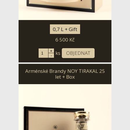
0,7 L + Gift
6 500
Kč
+
ks
OBJEDNAT
-
Arménské Brandy NOY TIRAKAL 25
let + Box