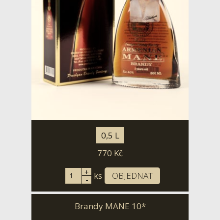
0,5 L
770
Kč
+
ks
OBJEDNAT
-
Brandy MANE 10*