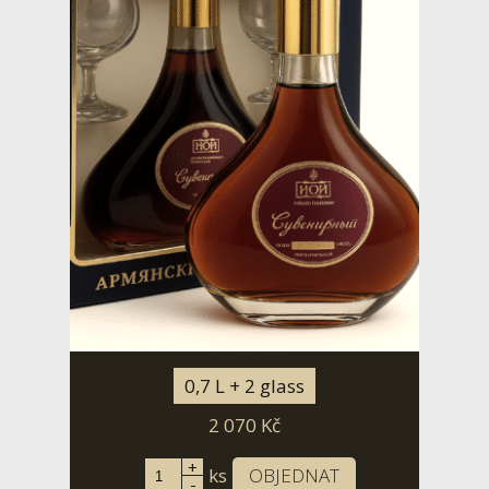
0,7 L + 2 glass
2 070
Kč
+
ks
OBJEDNAT
-