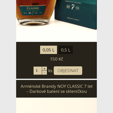
0,05 L
0,5 L
150
Kč
+
ks
OBJEDNAT
-
Arménské Brandy NOY CLASSIC 7 let
– Darkové balení se skleničkou