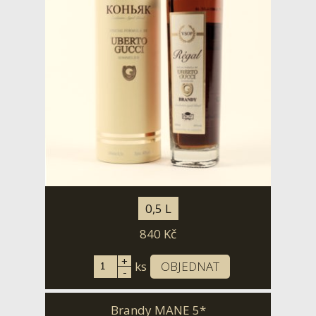
0,5 L
840
Kč
+
ks
OBJEDNAT
-
Brandy MANE 5*