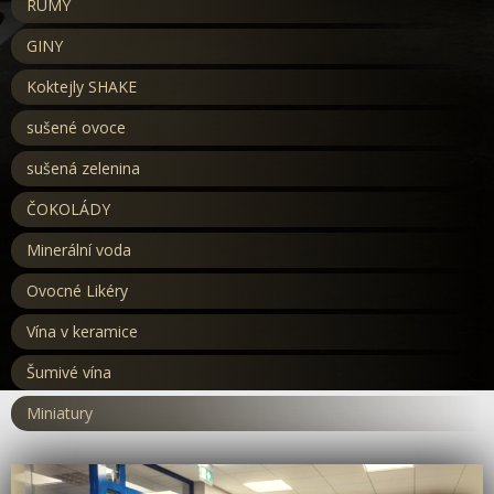
RUMY
GINY
Koktejly SHAKE
sušené ovoce
sušená zelenina
ČOKOLÁDY
Minerální voda
Ovocné Likéry
Vína v keramice
Šumivé vína
Miniatury