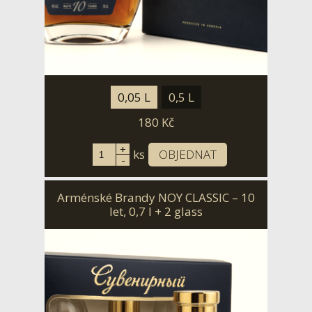
0,05 L
0,5 L
180
Kč
+
ks
OBJEDNAT
-
Arménské Brandy NOY CLASSIC – 10
let, 0,7 l + 2 glass