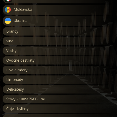
Moldavsko
Ukrajina
Brandy
Vína
Vodky
Ovocné destiláty
Piva a cidery
Limonády
Delikatesy
Šťavy - 100% NATURAL
Čaje - bylinky