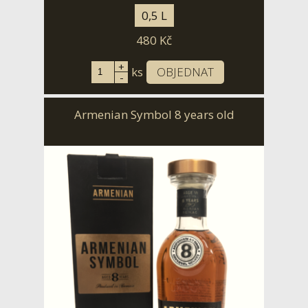
0,5 L
480
Kč
+
ks
OBJEDNAT
-
Armenian Symbol 8 years old