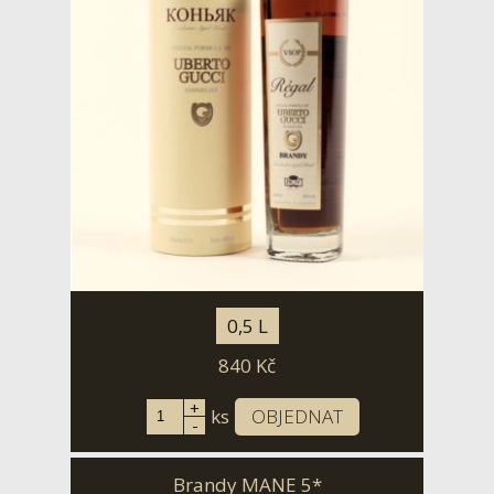
0,5 L
840
Kč
+
ks
OBJEDNAT
-
Brandy MANE 5*