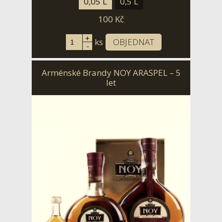
0,05 L
0,5 L
100
Kč
+
ks
OBJEDNAT
-
Arménské Brandy NOY ARASPEL – 5
let