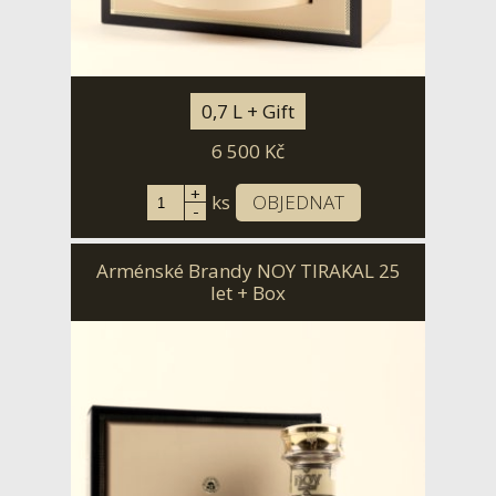
0,7 L + Gift
6 500
Kč
+
ks
OBJEDNAT
-
Arménské Brandy NOY TIRAKAL 25
let + Box