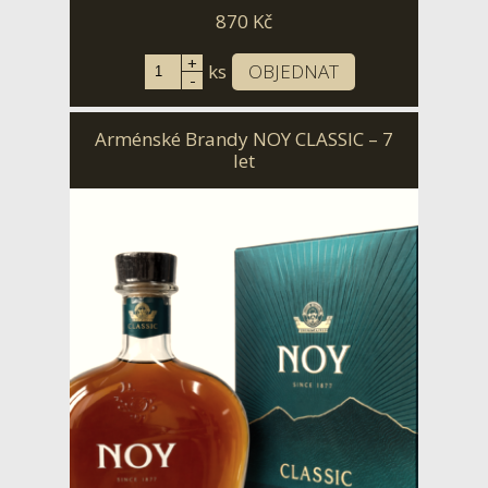
870
Kč
+
ks
OBJEDNAT
-
Arménské Brandy NOY CLASSIC – 7
let