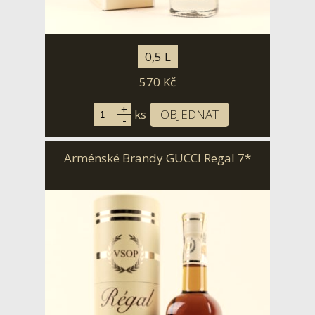
0,5 L
570
Kč
+
ks
OBJEDNAT
-
Arménské Brandy GUCCI Regal 7*