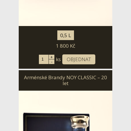
0,5 L
1 800
Kč
+
ks
OBJEDNAT
-
Arménské Brandy NOY CLASSIC – 20
let