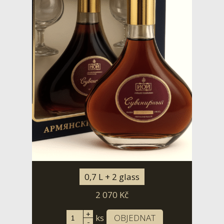
0,7 L + 2 glass
2 070
Kč
+
ks
OBJEDNAT
-