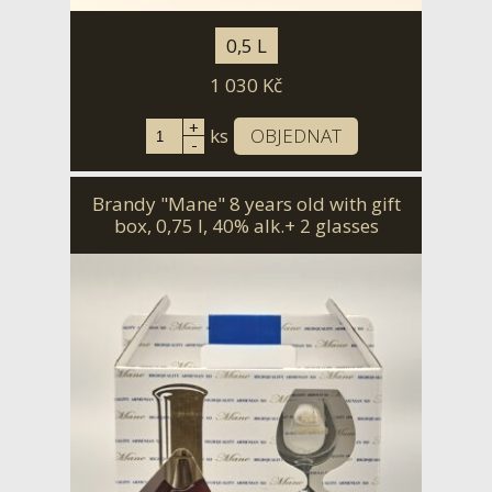
0,5 L
1 030
Kč
+
ks
OBJEDNAT
-
Brandy "Mane" 8 years old with gift
box, 0,75 l, 40% alk.+ 2 glasses