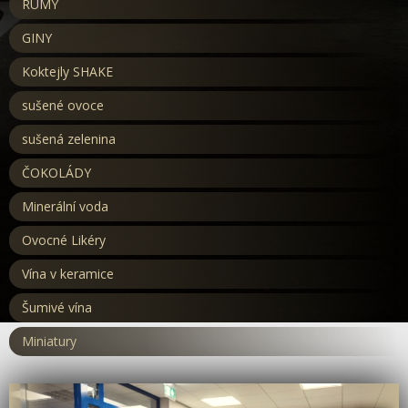
RUMY
GINY
Koktejly SHAKE
sušené ovoce
sušená zelenina
ČOKOLÁDY
Minerální voda
Ovocné Likéry
Vína v keramice
Šumivé vína
Miniatury