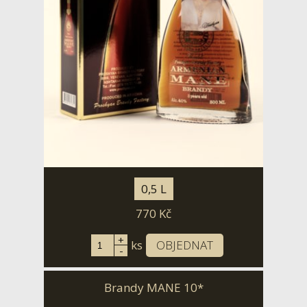
0,5 L
770
Kč
+
ks
OBJEDNAT
-
Brandy MANE 10*