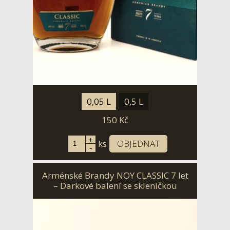
0,05 L
0,5 L
150
Kč
+
ks
OBJEDNAT
-
Arménské Brandy NOY CLASSIC 7 let
– Darkové balení se skleničkou