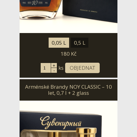
0,05 L
0,5 L
180
Kč
+
ks
OBJEDNAT
-
Arménské Brandy NOY CLASSIC – 10
let, 0,7 l + 2 glass