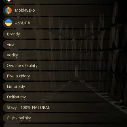
Moldavsko
Ukrajina
Brandy
Vína
Vodky
Ovocné destiláty
Piva a cidery
Limonády
Delikatesy
Šťavy - 100% NATURAL
Čaje - bylinky