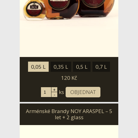
0,05 L
0,35 L
0,5 L
0,7 L
120
Kč
+
ks
OBJEDNAT
-
Arménské Brandy NOY ARASPEL – 5
let + 2 glass