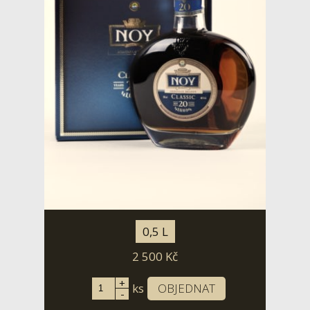
0,5 L
2 500
Kč
+
ks
OBJEDNAT
-