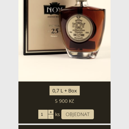
0,7 L + Box
5 900
Kč
+
ks
OBJEDNAT
-