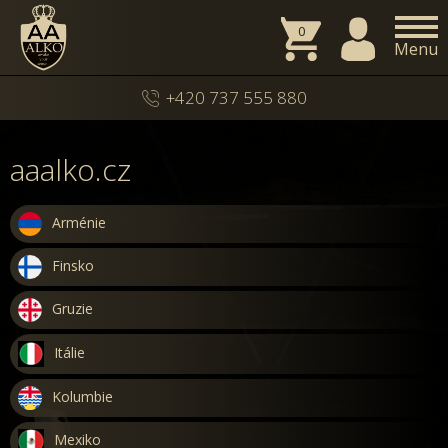
0
Menu
+420 737 555 880
aaalko.cz
Arménie
Finsko
Gruzie
Itálie
Kolumbie
Mexiko