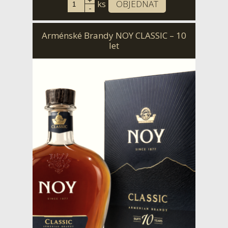
+
ks
OBJEDNAT
-
Arménské Brandy NOY CLASSIC – 10
let