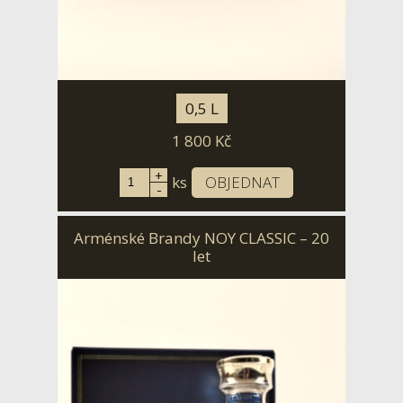
0,5 L
1 800
Kč
+
ks
OBJEDNAT
-
Arménské Brandy NOY CLASSIC – 20
let