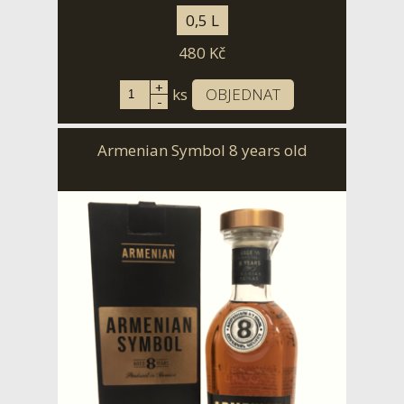
0,5 L
480
Kč
+
ks
OBJEDNAT
-
Armenian Symbol 8 years old