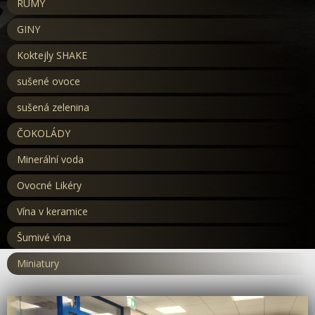
RUMY
GINY
Koktejly SHAKE
sušené ovoce
sušená zelenina
ČOKOLÁDY
Minerální voda
Ovocné Likéry
Vína v keramice
Šumivé vína
Miniatury