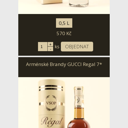
0,5 L
570
Kč
+
ks
OBJEDNAT
-
Arménské Brandy GUCCI Regal 7*