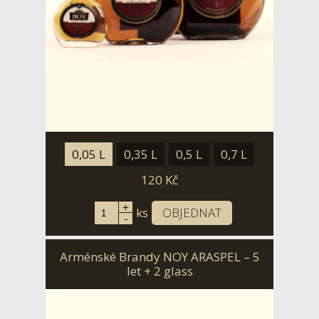
0,05 L
0,35 L
0,5 L
0,7 L
120
Kč
+
ks
OBJEDNAT
-
Arménské Brandy NOY ARASPEL – 5
let + 2 glass