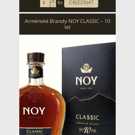
+
ks
OBJEDNAT
-
Arménské Brandy NOY CLASSIC – 10
let