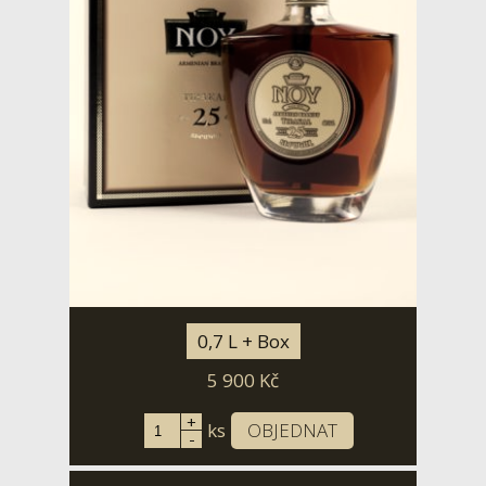
0,7 L + Box
5 900
Kč
+
ks
OBJEDNAT
-