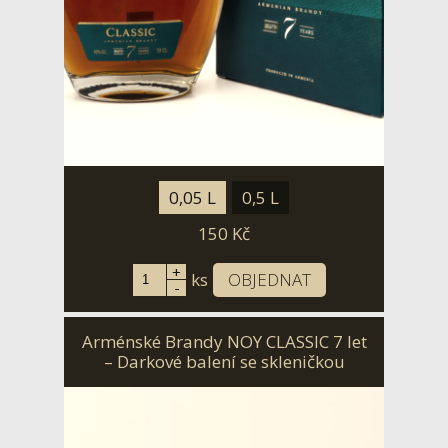
0,05 L
0,5 L
150
Kč
+
ks
OBJEDNAT
-
Arménské Brandy NOY CLASSIC 7 let
– Darkové balení se skleničkou