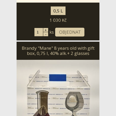
0,5 L
1 030
Kč
+
ks
OBJEDNAT
-
Brandy "Mane" 8 years old with gift
box, 0,75 l, 40% alk.+ 2 glasses