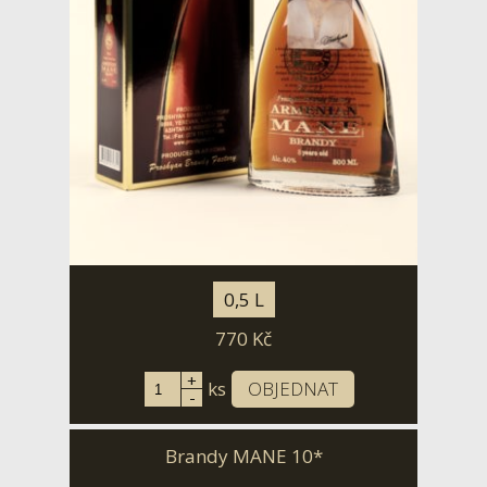
0,5 L
770
Kč
+
ks
OBJEDNAT
-
Brandy MANE 10*