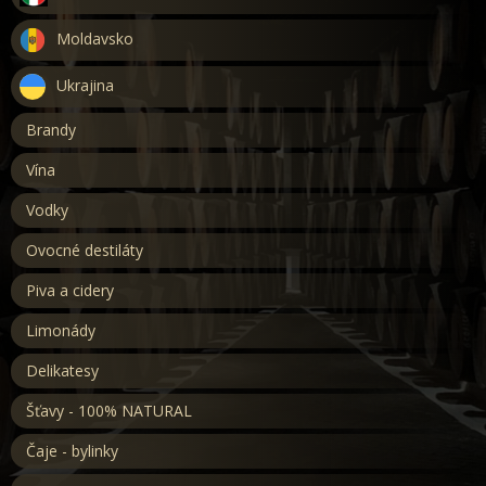
Moldavsko
Ukrajina
Brandy
Vína
Vodky
Ovocné destiláty
Piva a cidery
Limonády
Delikatesy
Šťavy - 100% NATURAL
Čaje - bylinky