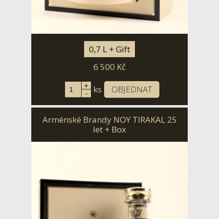
0,7 L + Gift
6 500
Kč
+
ks
OBJEDNAT
-
Arménské Brandy NOY TIRAKAL 25
let + Box