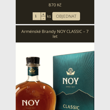
870
Kč
+
ks
OBJEDNAT
-
Arménské Brandy NOY CLASSIC – 7
let