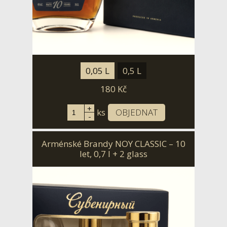
0,05 L
0,5 L
180
Kč
+
ks
OBJEDNAT
-
Arménské Brandy NOY CLASSIC – 10
let, 0,7 l + 2 glass