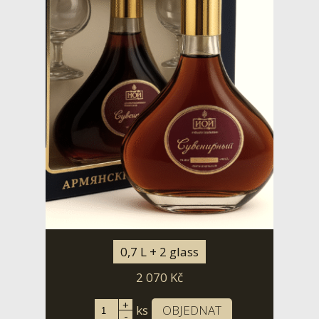
0,7 L + 2 glass
2 070
Kč
+
ks
OBJEDNAT
-