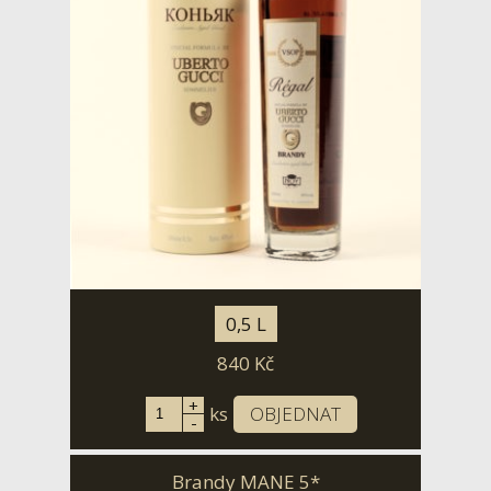
0,5 L
840
Kč
+
ks
OBJEDNAT
-
Brandy MANE 5*