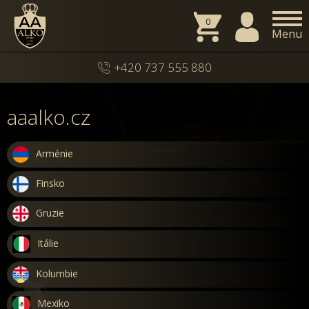
0
Menu
+420 737 555 880
aaalko.cz
Arménie
Finsko
Gruzie
Itálie
Kolumbie
Mexiko