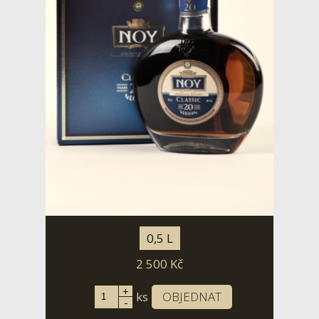
0,5 L
2 500
Kč
+
ks
OBJEDNAT
-